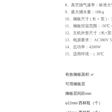
8、
真空抽气速率：标准大气压
9、
最大捕水量：18Kg
10、
搁板尺寸 ( 长 × 宽 )：3
11、
搁板控温范围：-50℃～
12、
主机外形尺寸（长×宽×高）
13、
电源要求： AC380V 
14、
总功率：4200W
15、
适用环境：≤ 30℃
有效搁板面积 ㎡
可用搁板层
搁板层间距mm
φ22mm 西林瓶（个）