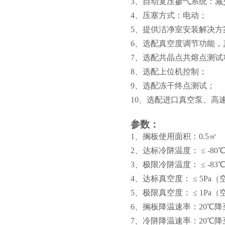
3、自动复压掺气系统：
4、压塞方式：电动；
5、提供洁净室安装解决方
6、选配真空度调节功能，真空
7、选配共晶点共熔点测
8、选配上位机控制；
9、选配冻干终点测试；
10、选配进口真空泵、高
参数：
1、
搁板使用面积：0.5㎡
2、
达标冷阱温度： ≤ -80
3、
极限冷阱温度： ≤ -83
4、
达标真空度： ≤ 5Pa（
5、
极限真空度： ≤ 1Pa（
6、
搁板降温速率：20℃降至 
7、
冷阱降温速率：20℃降至 